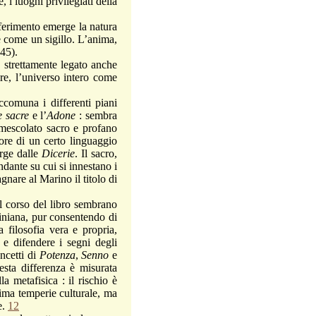
, i luoghi privilegiati della
iferimento emerge la natura
 come un sigillo. L’anima,
45).
trettamente legato anche
re, l’universo intero come
omuna i differenti piani
e sacre
e l’
Adone
: sembra
 mescolato sacro e profano
ore di un certo linguaggio
rge dalle
Dicerie
. Il sacro,
ndante su cui si innestano i
nare al Marino il titolo di
 corso del libro sembrano
iniana, pur consentendo di
 filosofia vera e propria,
 e difendere i segni degli
oncetti di
Potenza
,
Senno
e
esta differenza è misurata
la metafisica : il rischio è
sima temperie culturale, ma
e.
12