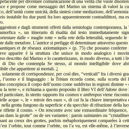
tupefacente per diventare comunicazione di una verità che vuole disorient
uisce e propone come messaggio del Marino un sistema di valori la cu
ico, dell’unità come unicità, della sintesi come mediazione, dell’armonia
brio instabile fra due punti fra loro apparentemente contraddittori, ma e
ro.
oni e dagli strumenti offerti dalla semiologia contemporanea, la Tri
morfica », un itinerario di risalita dal testo immediatamente signif
rientare dalle « maglie rotte » nella rete della letteralità, seguendo le
te dalle metafore. L’autrice si prefigge di determinare attraverso questo t
ntiques et de réseaux axiomatiques » (p. 75) che possano conferire 
deve apparire è la struttura che unisce in modo analogico i movim
rso descritto dal Marino e lo caratterizzano, in modo diverso, a tutti i l
ta di Dio che contempla Se stesso, al mondo intelligibile dove abit
ibile che appartiene ai mortali.
2
mente di corrispondenze, per così dire, “verticali” fra i diversi gra
o, l’uomo e il linguaggio : la Tristan ricorda come, sulla scorta d
no concepisca il corpo dell’uomo come suddiviso in regioni distinte « 
 la terre », e richiama a questo proposito il libro VI dell’
Adone
dove 
l particolare, lo stretto rapporto fra
cosmos
e
anthropos
viene riscontra
lle acque », le « miroir des eaux », di cui fa la chiave interpretativa 
ella grotta fungono da superficie e da specchio di rifrazione della luce
e riflette il cosmo. « On rencontre avec une extraordinaire fréquence
u dans la grotte” ou de ses variantes : parois suintantes ou “cristallin
lissant au creux des grottes, parfois métaphoriquement comparées à cett
u’est l’orbite, tout comme l’orbite, on l’a vu, est elle-même, à l’inve