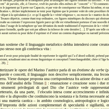
ésie baroque, proposait de la métaphore pour la distinguer des figures usuelles du discours : «
Ta
cetti” de paroles, elle, à l’inverse, revêt les paroles elles-mêmes de “concetti”
» ? Et comment d
ns le jugement qu’il porte sur Capaccio, et par voie de conséquence sur Marino lui-même, et sur 
dication », déclare implicitement ne tenir pour légitime que le premier volet de cette procédure rh
 départ à la spéculation (
i.e.
ce qu’il appelle la « vérité religieuse », ou encore la « matrice du 
Tesauro déprécie, comme étant trop ordinaires, ces figures mimétiques du discours qui obstruen
 exalte au contraire l’expression figurée parce qu’elle est virtuellement porteuse d’une nouvelle
 dans l’usage de la métaphore qu’une déviation du mode traditionnel d’expression de la « vérité
nce formelle, quelle que soit par ailleurs la richesse de cette dernière […]. D’après une telle 
e aurait surtout eu pour tâche d’exprimer et d’orner un contenu dogmatique ou narratif préexista
ostiene che il linguaggio metaforico debba intendersi come creatore
gno stesso non gli conferisca vita :
ant d’avoir pour principale finalité de représenter le signifié qui l’a d’abord sollicité, prétend 
xistant, actualisant ainsi au niveau linguistique et conceptuel l’interchangeabilité, chère à l’âge b
p. 28).
7
tterizzare le opere del Marino l’autrice parla di un
érotisme du verbe
(p
 parole e concetti, il linguaggio non descrive semplicemente, ma fecond
 terra. Viene dunque proposta una corrispondenza fra azione divina e azi
rno dell’analisi della Tristan
8
: emanazione e creazione sono i due m
i strumenti privilegiati di quel Dio che l’autrice vede rappresent
tterario, da una parte, l’
elocutio
intesa come accrescimento e infinita 
ntio
e la
dispositio
che costituiscono la sostanza e la forma necessarie a
i una materia caotica – in ambito cosmologico, antropologico e logi
l’impronta delle azioni complementari di specularità e sigillarità,