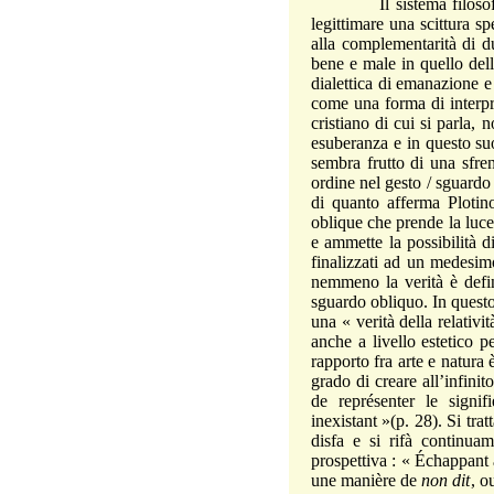
Il sistema filosofico c
legittimare una scittura sp
alla complementarità di du
bene e male in quello dell’
dialettica di emanazione e
come una forma di interpre
cristiano di cui si parla,
esuberanza e in questo suo
sembra frutto di una sfre
ordine nel gesto / sguardo
di quanto afferma Plotino
oblique che prende la luce
e ammette la possibilità 
finalizzati ad un medesim
nemmeno la verità è defin
sguardo obliquo. In questo
una « verità della relativi
anche a livello estetico p
rapporto fra arte e natura
grado di creare all’infinit
de représenter le signif
inexistant »(p. 28). Si tra
disfa e si rifà continuam
prospettiva : « Échappant à
une manière de
non dit
, o