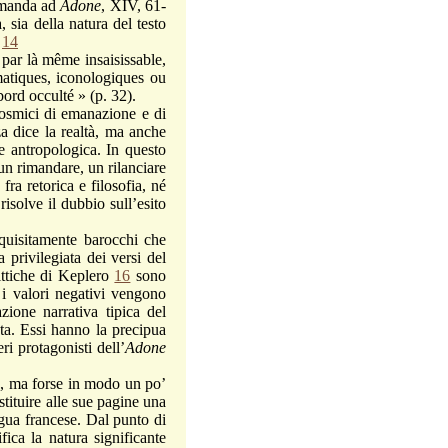
rimanda ad
Adone
, XIV, 61-
 sia della natura del testo
.
14
ar là même insaisissable,
matiques, iconologiques ou
bord occulté » (p. 32).
mici di emanazione e di
za dice la realtà, ma anche
e antropologica. In questo
n rimandare, un rilanciare
fra retorica e filosofia, né
solve il dubbio sull’esito
squisitamente barocchi che
privilegiata dei versi del
ittiche di Keplero
16
sono
 i valori negativi vengono
zione narrativa tipica del
rata. Essi hanno la precipua
ri protagonisti dell’
Adone
, ma forse in modo un po’
stituire alle sue pagine una
ingua francese. Dal punto di
ica la natura significante