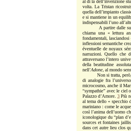
al di là dell’invenzione s
volta. La Tristan ricostr
quella dell’impianto class
e si mantiene in un equili
indispensabili l’uno all’alt
A partire dalle suggesti
chiama una « lettura ana
fondamentali, lasciandosi o
inflessioni semantiche crea
éventuelle de noyaux séma
narrazioni. Quello che 
attraversano l’intero unive
della beatitudine assolu
nell’
Adone
, al mondo sens
Non si tratta, però, sola
di analogie fra l’univers
microcosmo, anche il Mari
“sympathie” avec le ciel ou
Palazzo d’Amore.
3
Più ne
al tema dello « specchio de
mariniano : come le acque n
così l’anima dell’uomo ch
iconologique du “plan d’ea
sources et fontaines jail
dans cet autre lieu clos q