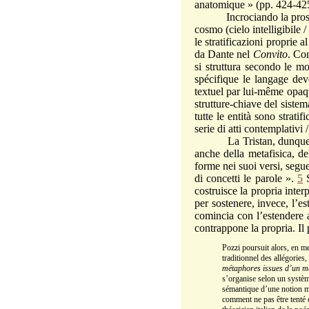
anatomique » (pp. 424-4
Incrociando la prospettiva
cosmo (cielo intelligibile /
le stratificazioni proprie 
da Dante nel
Convito
. Con
si struttura secondo le m
spécifique le langage dev
textuel par lui-même opaqu
strutture-chiave del siste
tutte le entità sono strati
serie di atti contemplativi /
La Tristan, dunque, indi
anche della metafisica, de
forme nei suoi versi, segu
di concetti le parole ».
5
S
costruisce la propria inte
per sostenere, invece, l’e
comincia con l’estendere a
contrappone la propria. Il 
Pozzi poursuit alors, en me
traditionnel des allégorie
métaphores issues d’un ma
s’organise selon un systèm
sémantique d’une notion mé
comment ne pas être tenté 