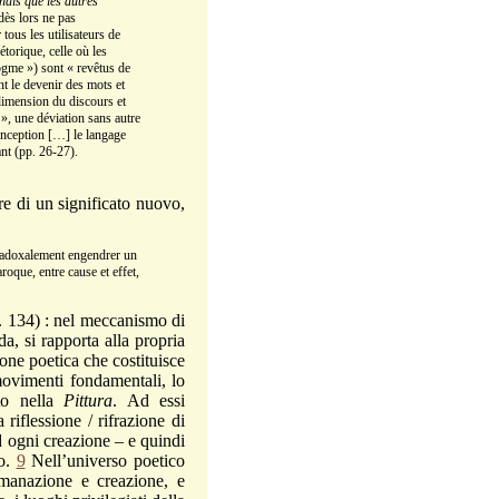
ndis que les autres
ès lors ne pas
tous les utilisateurs de
étorique, celle où les
dogme ») sont « revêtus de
t le devenir des mots et
 dimension du discours et
 », une déviation sans autre
conception […] le langage
nt (pp. 26-27).
 di un significato nuovo,
paradoxalement engendrer un
aroque, entre cause et effet,
. 134) : nel meccanismo di
a, si rapporta alla propria
one poetica che costituisce
ovimenti fondamentali, lo
ato nella
Pittura
. Ad essi
riflessione / rifrazione di
d ogni creazione – e quindi
co.
9
Nell’universo poetico
 emanazione e creazione, e