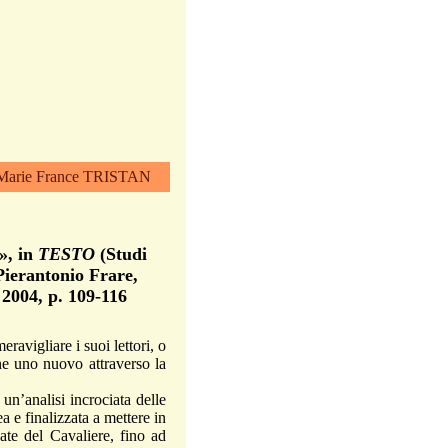
e Marie France TRISTAN
», in
TESTO
(Studi
 Pierantonio Frare,
e 2004, p. 109-116
vigliare i suoi lettori, o
rne uno nuovo attraverso la
un’analisi incrociata delle
 e finalizzata a mettere in
ate del Cavaliere, fino ad