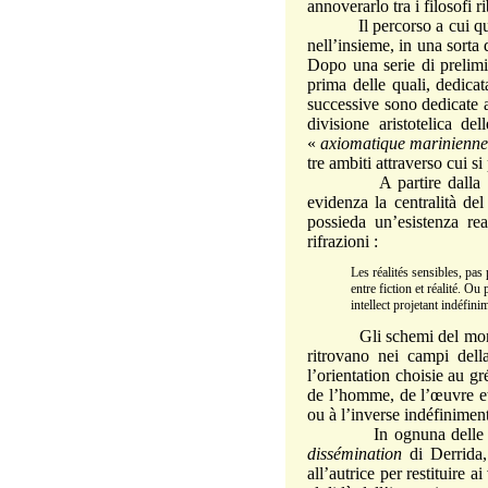
annoverarlo tra i filosofi
Il percorso a cui questo 
nell’insieme, in una sorta 
Dopo una serie di prelimina
prima delle quali, dedicat
successive sono dedicate a
divisione aristotelica d
«
axiomatique marinienn
tre ambiti attraverso cui s
A partire dalla concez
evidenza la centralità de
possieda un’esistenza re
rifrazioni :
Les réalités sensibles, pas
entre fiction et réalité. Ou 
intellect projetant indéfi
Gli schemi del mondo ar
ritrovano nei campi dell
l’orientation choisie au gr
de l’homme, de l’œuvre et
ou à l’inverse indéfinime
In ognuna delle sezio
dissémination
di Derrida,
all’autrice per restituire 