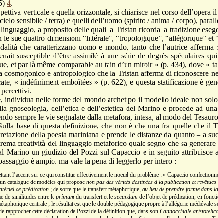
25)
4
.
 verticale e quella orizzontale, si chiarisce nel corso dell’opera il p
 cielo sensibile / terra) e quelli dell’uomo (spirito / anima / corpo), par
al linguaggio, a proposito delle quali la Tristan ricorda la tradizione ese
 le sue quattro dimensioni “littérale”, “tropologique”, “allégorique” et
odalità che caratterizzano uomo e mondo, tanto che l’autrice afferma :
enait susceptible d’être assimilé à une série de degrés spéculaires qu
e, et par là même comparable au tain d’un miroir » (p. 434), dove « ta
ma cosmogonico e antropologico che la Tristan afferma di riconoscere ne
ficate, « indéfiniment emboîtées » (p. 622), e questa statificazione è ge
 percettivi.
vidua nelle forme del mondo archetipo il modello ideale non solo d
lla gnoseologia, dell’etica e dell’estetica del Marino e procede ad una
endo sempre le vie segnalate dalla metafora, intesa, al modo del Tesauro
ulla base di questa definizione, che non è che una fra quelle che il T
rpretazione della poesia mariniana e prende le distanze da quanto – a suo
strema creatività del linguaggio metaforico quale segno che sa generare n
l Marino un giudizio del Pozzi sul Capaccio e in seguito attribuisce a
passaggio è ampio, ma vale la pena di leggerlo per intero :
ttant l’accent sur ce qui constitue effectivement le noeud du problème : « Capaccio confectionne 
s, un catalogue de modèles qui propose
non pas des vérités
destinées à la publication et
revêtues
tériel de prédication
; de sorte que le transfert métaphorique,
au lieu de prendre forme dans l
e de similitudes entre le
primum
du transfert et le
secundum
de l’objet de prédication, en foncti
taphorique centrale ; le résultat est que le double pédagogique propre à l’allégorie médiévale s
de rapprocher cette déclaration de Pozzi de la définition que, dans son
Cannocchiale aristotelic