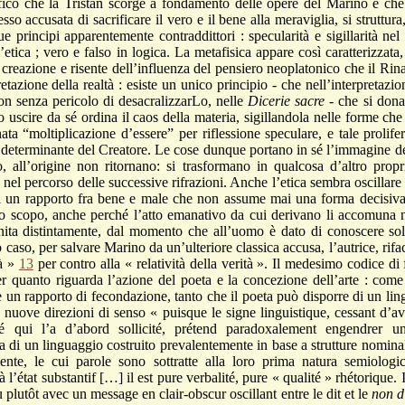
he la Tristan scorge a fondamento delle opere del Marino e che v
esso accusata di sacrificare il vero e il bene alla meraviglia, si struttura
e principi apparentemente contraddittori : specularità e sigillarità nel
etica ; vero e falso in logica. La metafisica appare così caratterizzata
 creazione e risente dell’influenza del pensiero neoplatonico che il Ri
tazione della realtà : esiste un unico principio - che nell’interpretazio
 non senza pericolo di desacralizzarLo, nelle
Dicerie sacre
- che si dona
 uscire da sé ordina il caos della materia, sigillandola nelle forme ch
nata “moltiplicazione d’essere” per riflessione speculare, e tale p
 determinante del Creatore. Le cose dunque portano in sé l’immagine de
, all’origine non ritornano: si trasformano in qualcosa d’altro propr
 nel percorso delle successive rifrazioni. Anche l’etica sembra oscillar
di un rapporto fra bene e male che non assume mai una forma decisiva 
o scopo, anche perché l’atto emanativo da cui derivano li accomuna nel
ita distintamente, dal momento che all’uomo è dato di conoscere sol
 caso, per salvare Marino da un’ulteriore classica accusa, l’autrice, rif
tà »
13
per contro alla « relatività della verità ». Il medesimo codice di
er quanto riguarda l’azione del poeta e la concezione dell’arte : come q
 è un rapporto di fecondazione, tanto che il poeta può disporre di un lin
o nuove direzioni di senso « puisque le signe linguistique, cessant d’av
ié qui l’a d’abord sollicité, prétend paradoxalement engendrer un
tta di un linguaggio costruito prevalentemente in base a strutture nominali
ente, le cui parole sono sottratte alla loro prima natura semiologi
 l’état substantif […] il est pure verbalité, pure « qualité » rhétorique.
u plutôt avec un message en clair-obscur oscillant entre le dit et le
non d