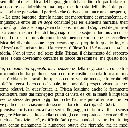
emplifichi questa idea del linguaggio e della scrittura in particolare, 
 suo dire costituirebbero una lunga metafora sia dell’attività del poeta,
ssuta ad arte per sviare il pericolo che deriva da un interprete inesperto)
 texte baroque, dont la nature est mercurienne et arachnéenne, et p
linguistique entre un
en
deçà
constitué par les éléments narratifs, thé
au
-
delà
qui, dans le langage en clair-obscur dont il s’agit, est de prime a
ome metamorfosi del linguaggio – che segue i due movimenti cos
etata dalla Tristan non solo come lo strumento retorico che per eccellen
sica del divenire, come legge cosmologica proprio in quanto logica 
filosofo nella misura in cui la retorica è filosofia.
15
Ancora una volta u
arla. Non si trova, nel testo della Tristan, il chiarimento del rapporto 
i esse. Forse dovremmo cercarne le tracce disseminate, ma questo non ri
ia
,
coincidentia oppositorum
, negazione della negazione : concetti 
un mondo che ha perduto il suo centro e costituisconola forma retorica 
ta » è chiamato a sostituire questo centro venuto meno, e le orbite ell
 dell’universo barocco nel quale, in nome del prospettivismo, anche
come relativi. In quest’ottica la Tristan legittima anche la frammenta
chitettura retta dai molteplici punti di vista da cui la realtà è inquad
resenza stessa dei personaggi, tanto che l’autrice può affermare che i ve
e particolari di ciascuno di essi nella loro totalità (pp. 621-622).
a corrispondenza fra essere e linguaggio tutto trova il suo senso
e leggere Marino alla luce della semiologia contemporanea e cercare di re
 critica “tradizionale”, è difficile farlo presentando i testi tradotti in l
istan centra pienamente le numerose ottave che riprende, ma ne modif