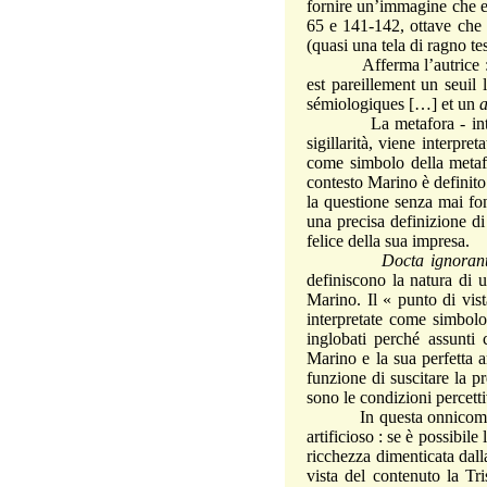
fornire un’immagine che es
65 e 141-142, ottave che a
(quasi una tela di ragno te
Afferma l’autrice : « Le
est pareillement un seuil 
sémiologiques […] et un
La metafora - intesa c
sigillarità, viene interpr
come simbolo della metafi
contesto Marino è definito 
la questione senza mai fond
una precisa definizione d
felice della sua impresa.
Docta ignorant
definiscono la natura di 
Marino. Il « punto di vis
interpretate come simbolo
inglobati perché assunti 
Marino e la sua perfetta ar
funzione di suscitare la p
sono le condizioni percettiv
In questa onnicomprensiv
artificioso : se è possibil
ricchezza dimenticata dalla
vista del contenuto la Tr