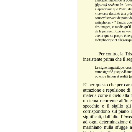
théoricien italien de la po
(figures) revêtent les “con
s’apercevoir que Pozzi, da
«
concetti
destinés à la pré
concetti
servant de point de
métaphores » ? Tandis que 
des images, et tandis qu’il
de la pensée, Pozzi ne voit
avenir que sa propre émerge
métaphorique et allégoriqu
Per contro, la Tristan s
inesistente prima che il se
Le signe linguistique, cess
autre signifié jusque-là ine
ou entre fiction et réalité (
E’ per questo che per cara
attrazione e repulsione di
materia come il cielo alla
un tema ricorrente all’inte
specchio e il sigillo gl
corrispondono sul piano le
significati, dall’altra l’
inve
ad ogni determinazione d
mariniano nulla sfugge al