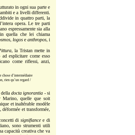
turato in ogni sua parte e
biti e a livelli differenti.
ddivide in quattro parti, la
’intera opera. Le tre parti
iano espressamente sia alla
 in quella che lei chiama
osmos
,
logos
e
anthropos
, i
Pittura
, la Tristan mette in
o ad esplicitare come esso
cano come riflessi, anzi,
ue chose d’intermédiaire
ion, rien qu’un regard /
 della
docta ignorantia
- si
r Marino, quelle que soit
unique et inaltérable modèle
, déformée et transformée,
concetti di
signifiance
e di
iano, sono strumenti utili
una capacità creativa che va