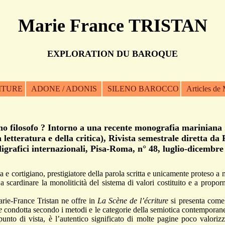
Marie France TRISTAN
EXPLORATION DU BAROQUE
ITURE
ADONE / ADONIS
SILENO BAROCCO
Articles d
o filosofo ? Intorno a una recente monografia mariniana 
la letteratura e della critica), Rivista semestrale diretta da
poligrafici internazionali, Pisa-Roma, n° 48, luglio-dicembr
tigiano, prestigiatore della parola scritta e unicamente proteso a mera
 scardinare la monoliticità del sistema di valori costituito e a propo
France Tristan ne offre in
La Scène de l’écriture
si presenta come 
e
condotta secondo i metodi e le categorie della semiotica contemporanea
punto di vista, è l’autentico significato di molte pagine poco valorizz