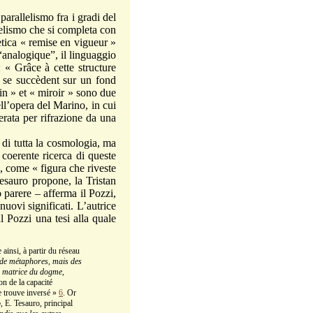
arallelismo fra i gradi del
allelismo che si completa con
getica « remise en vigueur »
 “analogique”, il linguaggio
 « Grâce à cette structure
i se succèdent sur un fond
in » et « miroir » sono due
ll’opera del Marino, in cui
nerata per rifrazione da una
i tutta la cosmologia, ma
 coerente ricerca di queste
, come « figura che riveste
esauro propone, la Tristan
 parere – afferma il Pozzi,
uovi significati. L’autrice
l Pozzi una tesi alla quale
ainsi, à partir du réseau
 de métaphores
,
mais des
a matrice du dogme
,
on de la capacité
e trouve inversé »
6
. Or
o
, E. Tesauro, principal