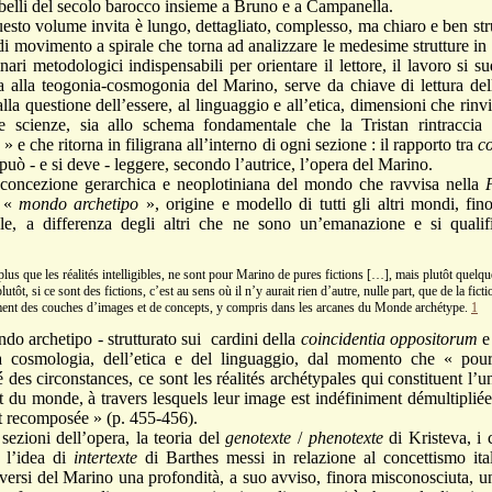
 ribelli del secolo barocco insieme a Bruno e a Campanella.
volume invita è lungo, dettagliato, complesso, ma chiaro e ben strut
di movimento a spirale che torna ad analizzare le medesime strutture in am
ri metodologici indispensabili per orientare il lettore, il lavoro si su
a alla teogonia-cosmogonia del Marino, serve da chiave di lettura dell
lla questione dell’essere, al linguaggio e all’etica, dimensioni che rinv
elle scienze, sia allo schema fondamentale che la Tristan rintraccia
e
» e che ritorna in filigrana all’interno di ogni sezione : il rapporto tra
c
i può - e si deve - leggere, secondo l’autrice, l’opera del Marino.
ione gerarchica e neoplotiniana del mondo che ravvisa nella
l «
mondo archetipo
», origine e modello di tutti gli altri mondi, fin
ale, a differenza degli altri che ne sono un’emanazione e si qualifi
 plus que les réalités intelligibles, ne sont pour Marino de pures fictions […], mais plutôt quelq
plutôt, si ce sont des fictions, c’est au sens où il n’y aurait rien d’autre, nulle part, que de la fict
niment des couches d’images et de concepts, y compris dans les arcanes du Monde archétype.
1
chetipo - strutturato sui cardini della
coincidentia oppositorum
e
a cosmologia, dell’etica e del linguaggio, dal momento che « pou
é des circonstances, ce sont les réalités archétypales qui constituent l’
 du monde, à travers lesquels leur image est indéfiniment démultipliée
nt recomposée » (p. 455-456).
ni dell’opera, la teoria del
genotexte
/
phenotexte
di Kristeva, i 
 l’idea di
intertexte
di Barthes messi in relazione al concettismo ital
ai versi del Marino una profondità, a suo avviso, finora misconosciuta, 