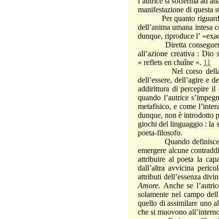
l’autrice si sofferma ad ana
manifestazione di questa st
Per quanto riguarda lo s
dell’anima umana intesa c
dunque, riproduce l’ »exa
Diretta conseguenza del
all’azione creativa : Dio
« reflets en chaîne ».
11
Nel corso della sua ric
dell’essere, dell’agire e d
addirittura di percepire 
quando l’autrice s’impegn
metafisico, e come l’inter
dunque, non è introdotto pe
giochi del linguaggio : la
poeta-filosofo.
Quando definisce il Mari
emergere alcune contraddi
attribuire al poeta la ca
dall’altra avvicina peric
attributi dell’essenza divi
Amore
. Anche se l’autric
solamente nel campo dell
quello di assimilare uno a
che si muovono all’interno