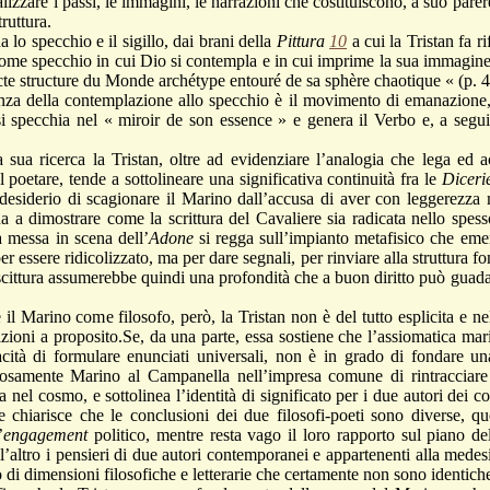
lizzare i passi, le immagini, le narrazioni che costituiscono, a suo parere
ruttura.
pecchio e il sigillo, dai brani della
Pittura
10
a cui la Tristan fa r
ome specchio in cui Dio si contempla e in cui imprime la sua immagine
cte structure du Monde archétype entouré de sa sphère chaotique « (p. 4
la contemplazione allo specchio è il movimento di emanazione, s
 si specchia nel « miroir de son essence » e genera il Verbo e, a segui
erca la Tristan, oltre ad evidenziare l’analogia che lega ed acc
el poetare, tende a sottolineare una significativa continuità fra le
Diceri
il desiderio di scagionare il Marino dall’accusa di aver con leggerezza
a a dimostrare come la scrittura del Cavaliere sia radicata nello spess
a messa in scena dell’
Adone
si regga sull’impianto metafisico che eme
r essere ridicolizzato, ma per dare segnali, per rinviare alla struttura fo
 scittura assumerebbe quindi una profondità che a buon diritto può guadag
no come filosofo, però, la Tristan non è del tutto esplicita e nel
zioni a proposito.Se, da una parte, essa sostiene che l’assiomatica mar
pacità di formulare enunciati universali, non è in grado di fondare una
olosamente Marino al Campanella nell’impresa comune di rintracciare
na nel cosmo, e sottolinea l’identità di significato per i due autori dei c
e chiarisce che le conclusioni dei due filosofi-poeti sono diverse, qu
’
engagement
politico, mentre resta vago il loro rapporto sul piano del
ll’altro i pensieri di due autori contemporanei e appartenenti alla mede
 di dimensioni filosofiche e letterarie che certamente non sono identich