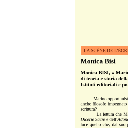
LA SCÈNE DE L'ÉCR
Monica Bisi
Monica BISI, « Marin
di teoria e storia del
Istituti editoriali e 
Marino opportunista e cor
anche filosofo impegnato a
scrittura?
La lettura che Marie-
Dicerie Sacre
e dell’
Adon
luce quello che, dal suo 