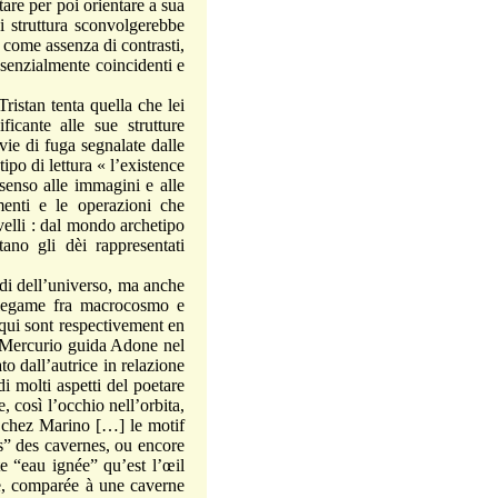
are per poi orientare a sua
i struttura sconvolgerebbe
 come assenza di contrasti,
ssenzialmente coincidenti e
stan tenta quella che lei
icante alle sue strutture
 vie di fuga segnalate dalle
ipo di lettura « l’existence
senso alle immagini e alle
enti e le operazioni che
ivelli : dal mondo archetipo
ano gli dèi rappresentati
di dell’universo, ma anche
el legame fra macrocosmo e
qui sont respectivement en
Mercurio guida Adone nel
to dall’autrice in relazione
di molti aspetti del poetare
, così l’occhio nell’orbita,
, chez Marino […] le motif
es” des cavernes, ou encore
e “eau ignée” qu’est l’œil
rse, comparée à une caverne