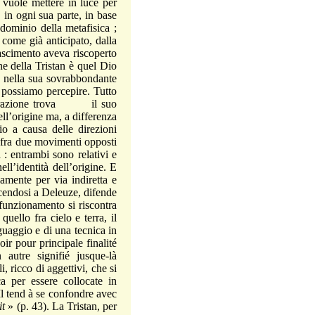
uole mettere in luce per
, in ogni sua parte, in base
 dominio della metafisica ;
, come già anticipato, dalla
nascimento aveva riscoperto
ne della Tristan è quel Dio
 nella sua sovrabbondante
e possiamo percepire. Tutto
roliferazione trova il suo
ll’origine ma, a differenza
io a causa delle direzioni
e fra due movimenti opposti
: entrambi sono relativi e
l’identità dell’origine. E
amente per via indiretta e
acendosi a Deleuze, difende
 funzionamento si riscontra
uello fra cielo e terra, il
guaggio e di una tecnica in
oir pour principale finalité
 autre signifié jusque-là
, ricco di aggettivi, che si
ca per essere collocate in
 Il tend à se confondre avec
it
» (p. 43). La Tristan, per