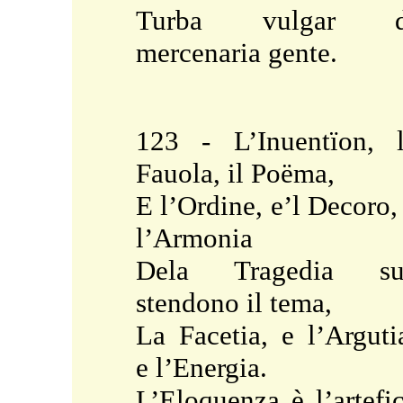
Turba vulgar d
mercenaria gente.
123 - L’Inuentïon, 
Fauola, il Poëma,
E l’Ordine, e’l Decoro,
l’Armonia
Dela Tragedia su
stendono il tema,
La Facetia, e l’Arguti
e l’Energia.
L’Eloquenza è l’artefi