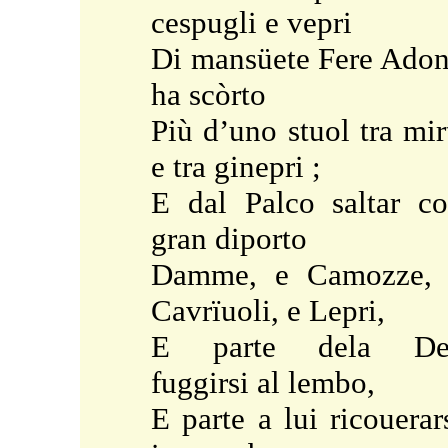
cespugli e vepri
Di mansüete Fere Ado
ha scòrto
Più d’uno stuol tra mir
e tra ginepri ;
E dal Palco saltar c
gran diporto
Damme, e Camozze, 
Cavrïuoli, e Lepri,
E parte dela De
fuggirsi al lembo,
E parte a lui ricouerar