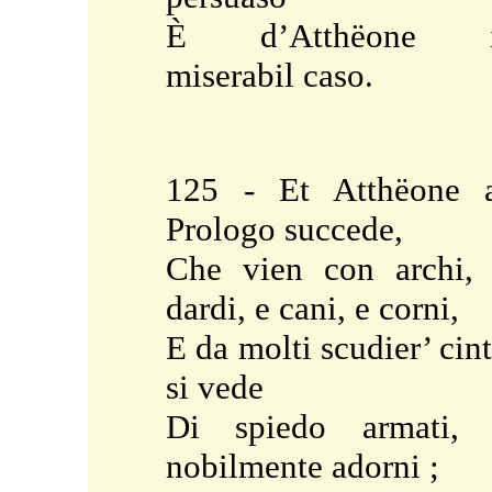
È d’Atthëone i
miserabil caso.
125 - Et Atthëone 
Prologo succede,
Che vien con archi,
dardi, e cani, e corni,
E da molti scudier’ cin
si vede
Di spiedo armati, 
nobilmente adorni ;