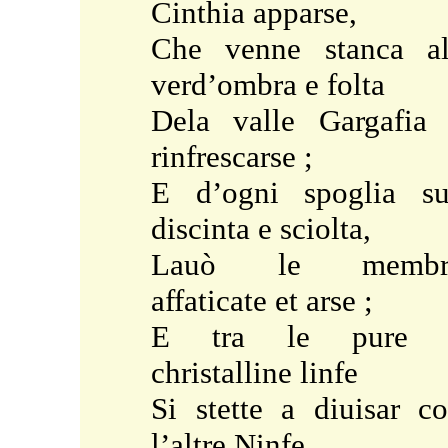
Cinthia apparse,
Che venne stanca a
verd’ombra e folta
Dela valle Gargafia
rinfrescarse ;
E d’ogni spoglia s
discinta e sciolta,
Lauò le membr
affaticate et arse ;
E tra le pure 
christalline linfe
Si stette a diuisar c
l’altre Ninfe.