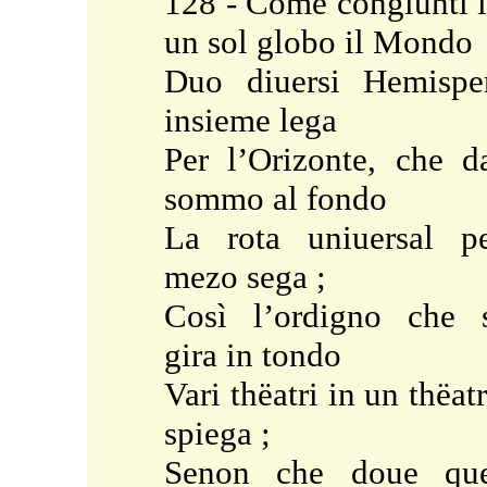
128 - Come congiunti 
un sol globo il Mondo
Duo diuersi Hemispe
insieme lega
Per l’Orizonte, che d
sommo al fondo
La rota uniuersal p
mezo sega ;
Così l’ordigno che 
gira in tondo
Vari thëatri in un thëat
spiega ;
Senon che doue que