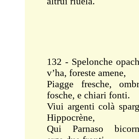
altrui riuela.
132 - Spelonche opac
v’ha, foreste amene,
Piagge fresche, omb
fosche, e chiari fonti.
Viui argenti colà spar
Hippocrène,
Qui Parnaso bicorn