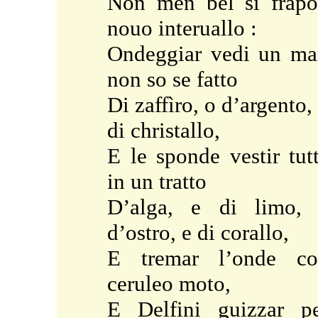
Non men bel si frap
nouo interuallo :
Ondeggiar vedi un ma
non so se fatto
Di zaffìro, o d’argento,
di christallo,
E le sponde vestir tut
in un tratto
D’alga, e di limo,
d’ostro, e di corallo,
E tremar l’onde co
ceruleo moto,
E Delfini guizzar p