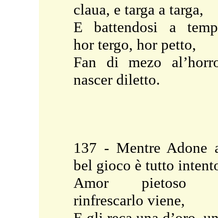
claua, e targa a targa,
E battendosi a tem
hor tergo, hor petto,
Fan di mezo al’horr
nascer diletto.
137 - Mentre Adone 
bel gioco è tutto intent
Amor pietoso 
rinfrescarlo viene,
E gli reca una d’oro, u