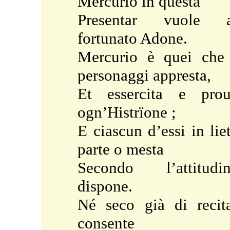
Mercurio in questa
Presentar vuole a
fortunato Adone.
Mercurio è quei che
personaggi appresta,
Et essercita e pro
ogn’Histrïone ;
E ciascun d’essi in lie
parte o mesta
Secondo l’attitudi
dispone.
Né seco già di recit
consente